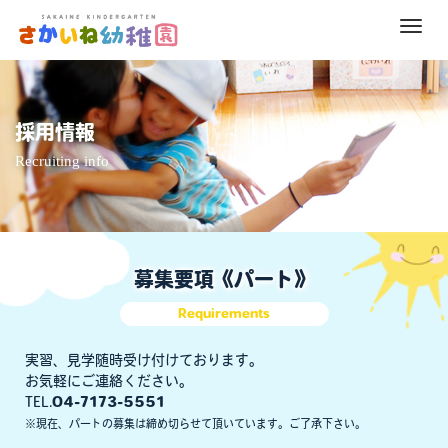
M
e
n
u
採用情報
Recruiting info
募集要項《パート》
Requirements
実習、見学随時受け付けております。
お気軽にご連絡ください。
TEL.
04-7173-5551
※現在、パートの募集は締め切らせて頂いています。ご了承下さい。